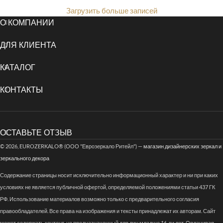
Загрузить больше записей
О КОМПАНИИ
ДЛЯ КЛИЕНТА
КАТАЛОГ
КОНТАКТЫ
ОСТАВЬТЕ ОТЗЫВ
© 2026, EUROZERKALO® (ООО "Еврозеркало Ритейл") —
магазин дизайнерских зеркал и
зеркального декора
Содержание страницы носит исключительно информационный характер и ни при каких
условиях не является публичной офертой, определяемой положениями статьи 437 ГК
РФ. Использование материалов возможно только с предварительного согласия
правообладателей. Все права на изображения и тексты принадлежат их авторам. Сайт
может содержать контент, не предназначенный для лиц младше 16-ти лет. Оплачивая