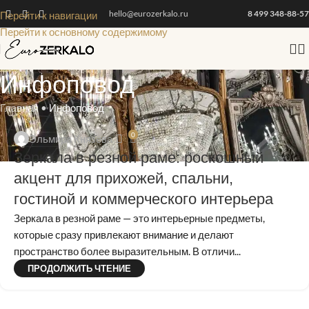
hello@eurozerkalo.ru
8 499 348-88-57
Перейти к навигации
Перейти к основному содержимому
Инфоповод
Главная
•
Инфоповод
0
Эльмира Князева
Зеркала в резной раме: роскошный
акцент для прихожей, спальни,
гостиной и коммерческого интерьера
Зеркала в резной раме — это интерьерные предметы,
которые сразу привлекают внимание и делают
пространство более выразительным. В отличи...
ПРОДОЛЖИТЬ ЧТЕНИЕ