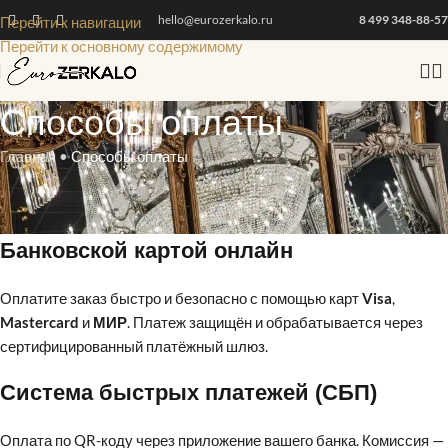
hello@eurozerkalo.ru
8 499 348-88-57
Перейти к навигации
Перейти к основному содержимому
Способы оплаты
Главная
•
Способы оплаты
Мы предлагаем несколько удобных способов оплаты для
физических и юридических лиц:
Банковской картой онлайн
Оплатите заказ быстро и безопасно с помощью карт
Visa
,
Mastercard
и
МИР
. Платеж защищён и обрабатывается через
сертифицированный платёжный шлюз.
Система быстрых платежей (СБП)
Оплата по QR-коду через приложение вашего банка. Комиссия —