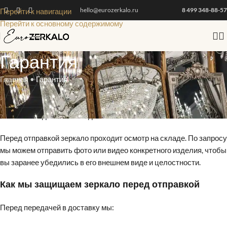
hello@eurozerkalo.ru
8 499 348-88-57
Перейти к навигации
Перейти к основному содержимому
Гарантия
Главная
•
Гарантия
Дизайнерское зеркало — хрупкий и ценный предмет интерьера,
поэтому мы уделяем особое внимание проверке, упаковке и
безопасной доставке каждого заказа.
Перед отправкой зеркало проходит осмотр на складе. По запросу
мы можем отправить фото или видео конкретного изделия, чтобы
вы заранее убедились в его внешнем виде и целостности.
Как мы защищаем зеркало перед отправкой
Перед передачей в доставку мы: