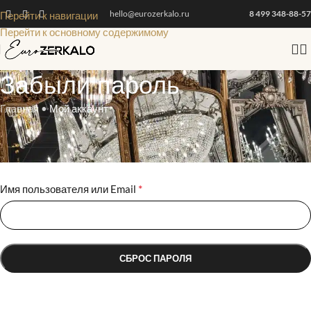
hello@eurozerkalo.ru
8 499 348-88-57
Перейти к навигации
Перейти к основному содержимому
Забыли пароль
Главная
•
Мой аккаунт
Забыли свой пароль? Укажите свой Email или имя пользователя.
Ссылку на создание нового пароля вы получите по электронной
почте.
*
Имя пользователя или Email
СБРОС ПАРОЛЯ