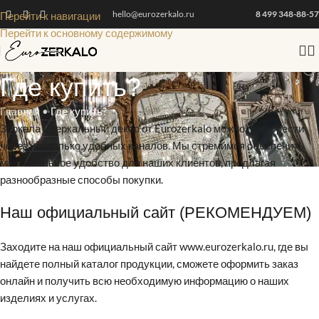
hello@eurozerkalo.ru
8 499 348-88-57
Перейти к навигации
Перейти к основному содержимому
Где купить?
Главная
•
Где купить?
Зеркала и зеркальный декор от Eurozerkalo можно приобрести
через несколько удобных каналов. Мы стремимся обеспечить
максимальное удобство для наших клиентов, предлагая
разнообразные способы покупки.
Наш официальный сайт (РЕКОМЕНДУЕМ)
Заходите на наш официальный сайт www.eurozerkalo.ru, где вы
найдете полный каталог продукции, сможете оформить заказ
онлайн и получить всю необходимую информацию о наших
изделиях и услугах.