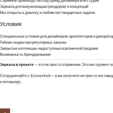
Серийное производство под бренд дизайнера или студии
Зеркала для визуализации (рендеров) и концепций
Мы открыты к диалогу и любим нестандартные задачи.
Условия
Специальные условия для дизайнеров, архитекторов и декорато
Гибкие скидки при регулярных заказах
Закрытые коллекции, недоступные в розничной продаже
Возможность брендирования
Зеркала в проекте
— это не просто отражение. Это инструмент к
Сотрудничайте с
Eurozerkalo
— и вы получите не просто постав
к интерьеру.