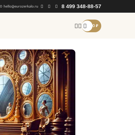
8 499 348-88-57
00
hello@eurozerkalo.ru
0
₽