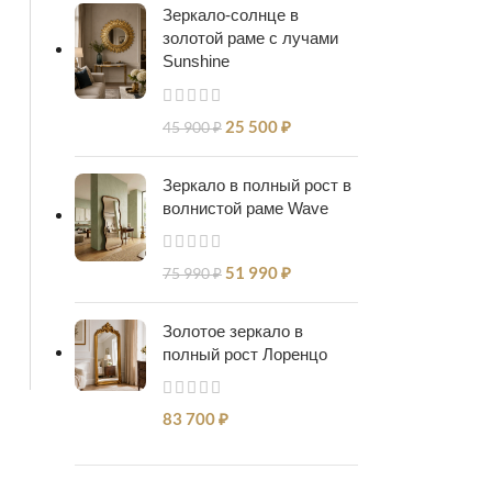
Зеркало-солнце в
золотой раме с лучами
Sunshine
25 500
₽
45 900
₽
Зеркало в полный рост в
волнистой раме Wave
51 990
₽
75 990
₽
Золотое зеркало в
полный рост Лоренцо
83 700
₽