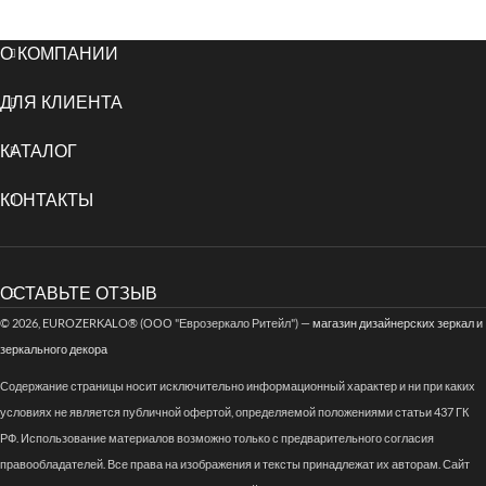
О КОМПАНИИ
ДЛЯ КЛИЕНТА
КАТАЛОГ
КОНТАКТЫ
ОСТАВЬТЕ ОТЗЫВ
© 2026, EUROZERKALO® (ООО "Еврозеркало Ритейл") —
магазин дизайнерских зеркал и
зеркального декора
Содержание страницы носит исключительно информационный характер и ни при каких
условиях не является публичной офертой, определяемой положениями статьи 437 ГК
РФ. Использование материалов возможно только с предварительного согласия
правообладателей. Все права на изображения и тексты принадлежат их авторам. Сайт