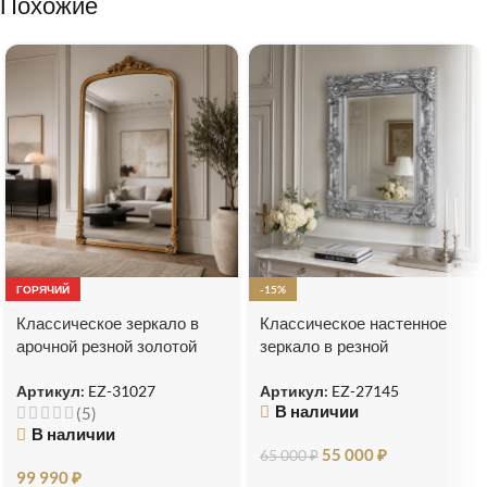
Похожие
ГОРЯЧИЙ
-15%
Классическое зеркало в
Классическое настенное
арочной резной золотой
зеркало в резной
раме Excellence
серебряной раме Catalina
Артикул:
EZ-31027
Артикул:
EZ-27145
В наличии
(5)
В наличии
55 000
₽
65 000
₽
99 990
₽