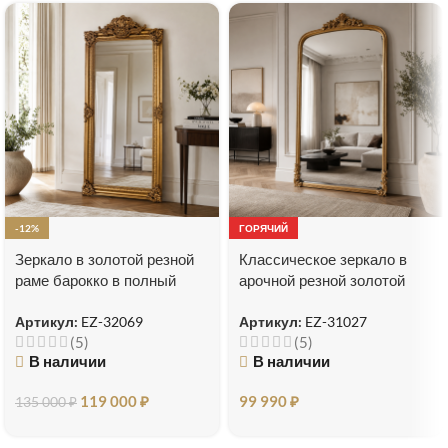
-12%
ГОРЯЧИЙ
Зеркало в золотой резной
Классическое зеркало в
раме барокко в полный
арочной резной золотой
рост Чикаго
раме Excellence
Артикул:
EZ-32069
Артикул:
EZ-31027
(5)
(5)
В наличии
В наличии
119 000
₽
99 990
₽
135 000
₽