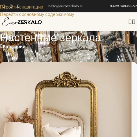
hello@eurozerkalo.ru
8 499 348-88-57
Перейти к навигации
Перейти к основному содержимому
Настенные зеркала
Категории
Фильтры
Главная
•
Настенные зеркала