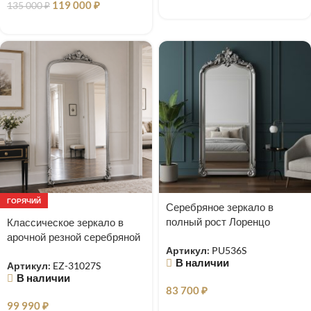
119 000
₽
135 000
₽
ГОРЯЧИЙ
Серебряное зеркало в
полный рост Лоренцо
Классическое зеркало в
арочной резной серебряной
Артикул:
PU536S
раме Excellence
В наличии
Артикул:
EZ-31027S
В наличии
83 700
₽
99 990
₽