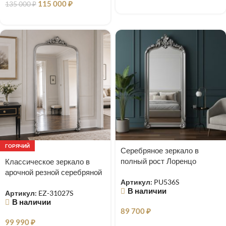
115 000
₽
135 000
₽
ГОРЯЧИЙ
Серебряное зеркало в
полный рост Лоренцо
Классическое зеркало в
арочной резной серебряной
Артикул:
PU536S
раме Excellence
В наличии
Артикул:
EZ-31027S
В наличии
89 700
₽
99 990
₽