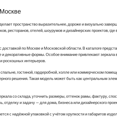
 Москве
у делает пространство выразительнее, дороже и визуально завер
ков, ресторанов, отелей, шоурумов и дизайнерских проектов, где 
 с доставкой по Москве и Московской области. В каталоге предс
ые и декоративные формы. Особое внимание привлекают зеркала 
 и роскошных интерьеров.
 спальне, гостиной, гардеробной, холле или коммерческом поме
ьерного решения. Такая модель может быть как центральным элем
ркала со склада, уточнить размеры, оттенок рамы, фактуру, спо
 отделку и задачу — для дома, бизнеса или дизайнерского проек
тся с надёжной упаковкой с учётом хрупкости и габаритов издел