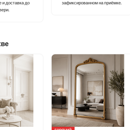
 и доставка до
зафиксированном на приёмке.
вери.
кве