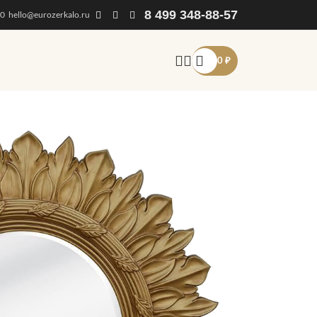
8 499 348-88-57
00
hello@eurozerkalo.ru
0
₽