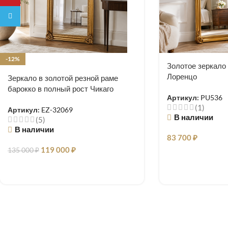
Telegram
-12%
Золотое зеркало
Лоренцо
Зеркало в золотой резной раме
барокко в полный рост Чикаго
Артикул:
PU536
(1)
Артикул:
EZ-32069
В наличии
(5)
В наличии
83 700
₽
119 000
₽
135 000
₽