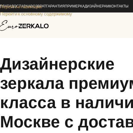
ПЛАТА
Перейти к навигации
ДОСТАВКА
ВОЗВРАТ
ГАРАНТИЯ
ПРИМЕРКА
ДИЗАЙНЕРАМ
КОНТАКТЫ
Перейти к основному содержимому
Дизайнерские
зеркала премиу
класса в наличи
Москве с доста