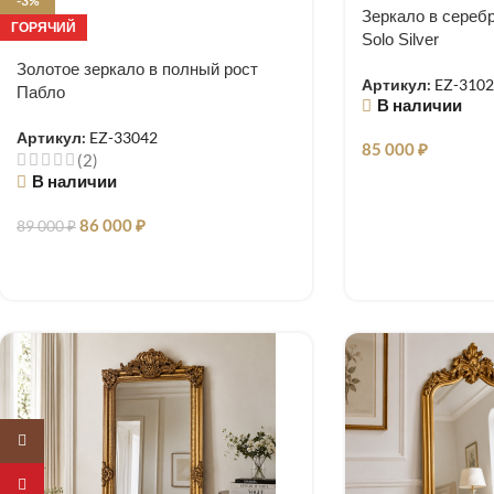
-3%
Зеркало в сереб
ГОРЯЧИЙ
Solo Silver
Золотое зеркало в полный рост
Артикул:
EZ-310
Пабло
В наличии
Артикул:
EZ-33042
85 000
₽
(2)
В наличии
86 000
₽
89 000
₽
Instagram
Pinterest