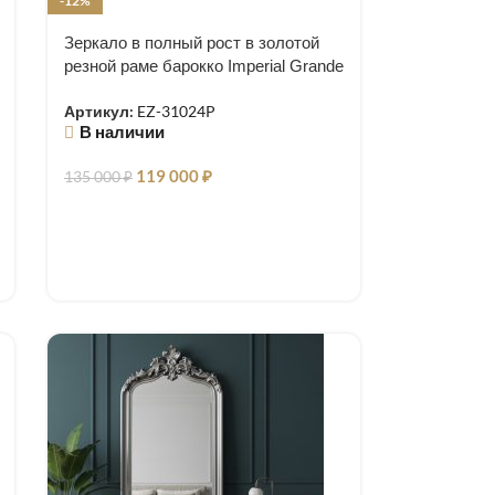
-12%
Зеркало в полный рост в золотой
резной раме барокко Imperial Grande
Артикул:
EZ-31024P
В наличии
119 000
₽
135 000
₽