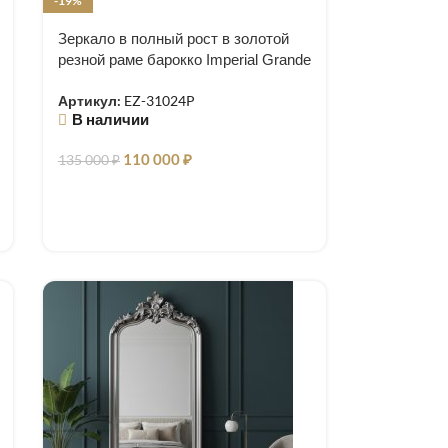
-19%
Зеркало в полный рост в золотой
резной раме барокко Imperial Grande
Артикул:
EZ-31024P
В наличии
110 000
₽
135 000
₽