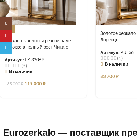
Instagram
-12%
Золотое зеркало
Pinterest
Лоренцо
Зеркало в золотой резной раме
барокко в полный рост Чикаго
Telegram
Артикул:
PU536
(1)
Артикул:
EZ-32069
В наличии
(5)
В наличии
83 700
₽
119 000
₽
135 000
₽
Eurozerkalo — поставщик пр