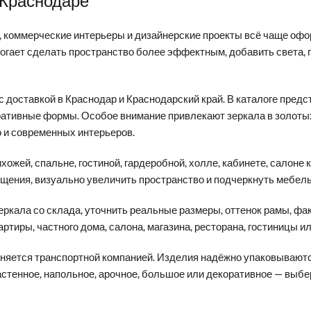
 Краснодаре
, коммерческие интерьеры и дизайнерские проекты всё чаще офо
могает сделать пространство более эффектным, добавить света,
 с доставкой в Краснодар и Краснодарский край. В каталоге пре
коративные формы. Особое внимание привлекают зеркала в золот
о и современных интерьеров.
жей, спальне, гостиной, гардеробной, холле, кабинете, салоне к
щения, визуально увеличить пространство и подчеркнуть мебель,
ркала со склада, уточнить реальные размеры, оттенок рамы, фа
иры, частного дома, салона, магазина, ресторана, гостиницы ил
няется транспортной компанией. Изделия надёжно упаковываются
астенное, напольное, арочное, большое или декоративное — выб