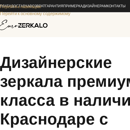
ПЛАТА
Перейти к навигации
ДОСТАВКА
ВОЗВРАТ
ГАРАНТИЯ
ПРИМЕРКА
ДИЗАЙНЕРАМ
КОНТАКТЫ
Перейти к основному содержимому
Дизайнерские
зеркала премиу
класса в наличи
Краснодаре с