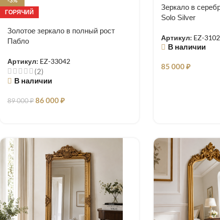
-3%
Зеркало в сереб
ГОРЯЧИЙ
Solo Silver
Золотое зеркало в полный рост
Артикул:
EZ-310
Пабло
В наличии
Артикул:
EZ-33042
85 000
₽
(2)
В наличии
86 000
₽
89 000
₽