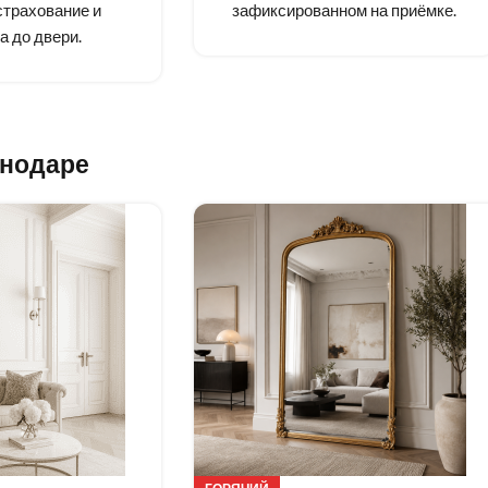
страхование и
зафиксированном на приёмке.
а до двери.
снодаре