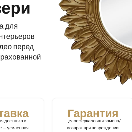
вери
а для
нтерьеров
идео перед
страхованной
тавка
Гарантия
я доставка в
Целое зеркало или замена/
е — усиленная
возврат при повреждении,