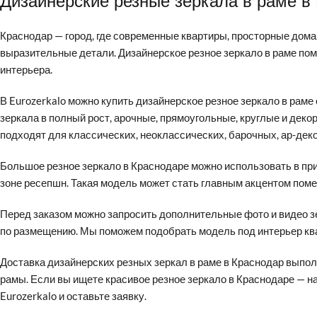
Дизайнерские резные зеркала в раме в
Краснодар — город, где современные квартиры, просторные дома
выразительные детали. Дизайнерское резное зеркало в раме по
интерьера.
В Eurozerkalo можно купить дизайнерское резное зеркало в раме
зеркала в полный рост, арочные, прямоугольные, круглые и де
подходят для классических, неоклассических, барочных, ар-дек
Большое резное зеркало в Краснодаре можно использовать в прихо
зоне ресепшн. Такая модель может стать главным акцентом поме
Перед заказом можно запросить дополнительные фото и видео зе
по размещению. Мы поможем подобрать модель под интерьер кварт
Доставка дизайнерских резных зеркал в раме в Краснодар выпол
рамы. Если вы ищете красивое резное зеркало в Краснодаре — н
Eurozerkalo и оставьте заявку.