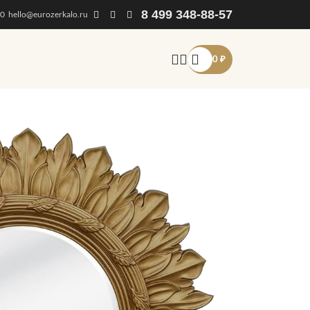
8 499 348-88-57
00
hello@eurozerkalo.ru
0
₽