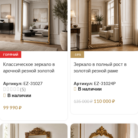
ГОРЯЧИЙ
-19%
Классическое зеркало в
Зеркало в полный рост в
арочной резной золотой
золотой резной раме
раме Excellence
барокко Imperial Grande
Артикул:
EZ-31027
Артикул:
EZ-31024P
В наличии
(5)
В наличии
110 000
₽
135 000
₽
99 990
₽